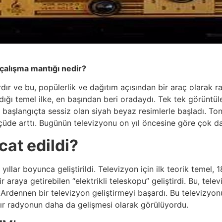
 çalışma mantığı nedir?
ır ve bu, popülerlik ve dağıtım açısından bir araç olarak r
ığı temel ilke, en başından beri oradaydı. Tek tek görüntüler
y, başlangıçta sessiz olan siyah beyaz resimlerle başladı. T
çüde arttı. Bugünün televizyonu on yıl öncesine göre çok dah
cat edildi?
yıllar boyunca geliştirildi. Televizyon için ilk teorik temel, 1
 araya getirebilen “elektrikli teleskopu” geliştirdi. Bu, telev
rdennen bir televizyon geliştirmeyi başardı. Bu televizyonun 
ır radyonun daha da gelişmesi olarak görülüyordu.